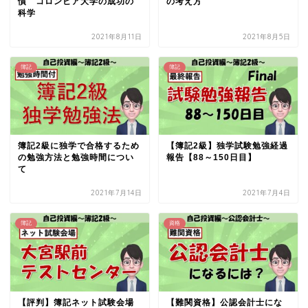
慣 コロンビア大学の成功の
の考え方
科学
2021年8月11日
2021年8月5日
簿記
簿記
簿記2級に独学で合格するため
【簿記2級】独学試験勉強経過
の勉強方法と勉強時間につい
報告【88～150日目】
て
2021年7月14日
2021年7月4日
簿記
資格
【評判】簿記ネット試験会場
【難関資格】公認会計士にな