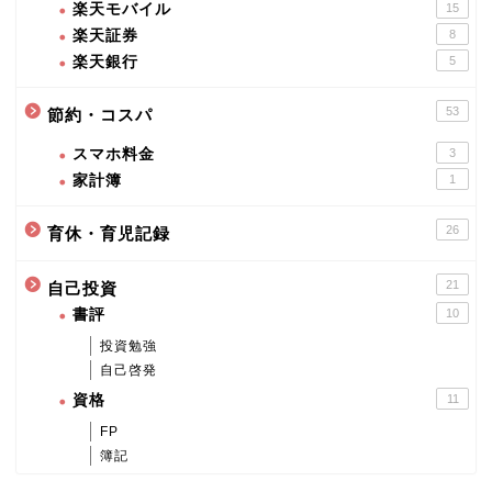
楽天モバイル
15
楽天証券
8
楽天銀行
5
53
節約・コスパ
スマホ料金
3
家計簿
1
26
育休・育児記録
21
自己投資
書評
10
投資勉強
自己啓発
資格
11
FP
簿記