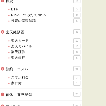
投資
19
ETF
3
NISA・つみたてNISA
11
投資の基礎知識
5
楽天経済圏
41
楽天カード
12
楽天モバイル
15
楽天証券
8
楽天銀行
5
節約・コスパ
53
スマホ料金
3
家計簿
1
育休・育児記録
26