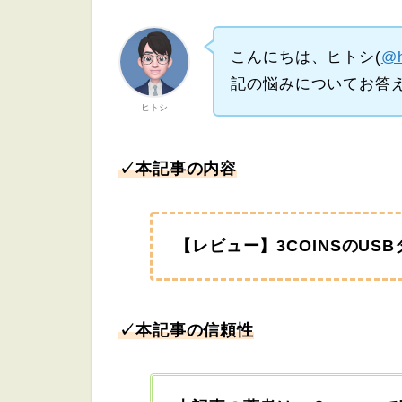
こんにちは、ヒトシ(
@h
記の悩みについてお答
ヒトシ
✓本記事の内容
【レビュー】3COINSのU
✓本記事の信頼性