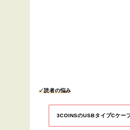
✓読者の悩み
3COINSのUSBタイプCケ