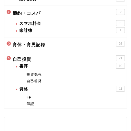
53
節約・コスパ
スマホ料金
3
家計簿
1
26
育休・育児記録
21
自己投資
書評
10
投資勉強
自己啓発
資格
11
FP
簿記