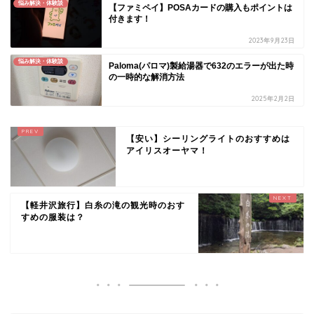
悩み解決・体験談
【ファミペイ】POSAカードの購入もポイントは
付きます！
2023年9月23日
悩み解決・体験談
Paloma(パロマ)製給湯器で632のエラーが出た時
の一時的な解消方法
2025年2月2日
【安い】シーリングライトのおすすめは
アイリスオーヤマ！
【軽井沢旅行】白糸の滝の観光時のおす
すめの服装は？