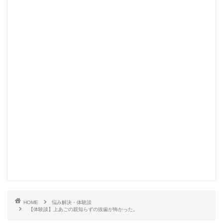
HOME
悩み解決・体験談
【体験談】上あごの親知らずの抜歯が怖かった。